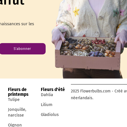
naissances sur les
S'abonner
Fleurs de
Fleurs d'été
2025 Flowerbulbs.com - Créé av
printemps
Dahlia
néerlandais.
Tulipe
Lilium
Jonquille,
e
Gladiolus
narcisse
Oignon