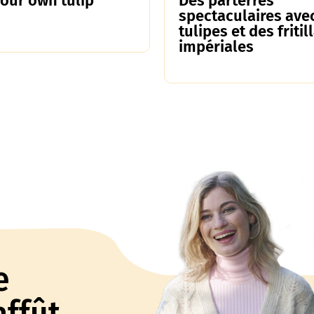
your own tulip
Des parterres
spectaculaires ave
tulipes et des fritil
impériales
e
affût