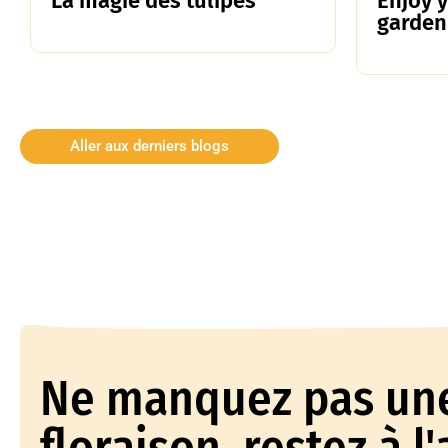
La magie des tulipes
Enjoy 
garden
Aller aux derniers blogs
Ne manquez pas un
floraison, restez à l'