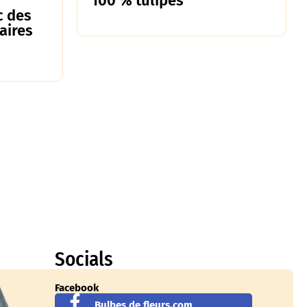
100 % tulipes
c des
laires
Socials
Facebook
Bulbes de fleurs.com