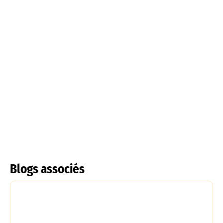
Tulipes à frange
Tulipe acuminata
En savoir plus
En savoir plus
Blogs associés