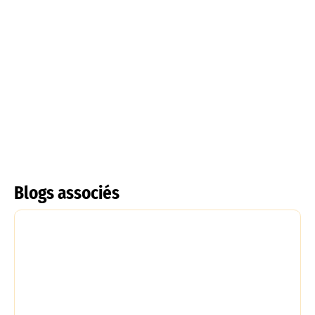
Tulipes à frange
Tulipe acuminata
En savoir plus
En savoir plus
Blogs associés