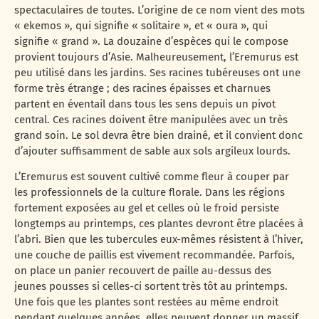
spectaculaires de toutes. L’origine de ce nom vient des mots
« ekemos », qui signifie « solitaire », et « oura », qui
signifie « grand ». La douzaine d’espèces qui le compose
provient toujours d’Asie. Malheureusement, l’Eremurus est
peu utilisé dans les jardins. Ses racines tubéreuses ont une
forme très étrange ; des racines épaisses et charnues
partent en éventail dans tous les sens depuis un pivot
central. Ces racines doivent être manipulées avec un très
grand soin. Le sol devra être bien drainé, et il convient donc
d’ajouter suffisamment de sable aux sols argileux lourds.
L’Eremurus est souvent cultivé comme fleur à couper par
les professionnels de la culture florale. Dans les régions
fortement exposées au gel et celles où le froid persiste
longtemps au printemps, ces plantes devront être placées à
l’abri. Bien que les tubercules eux-mêmes résistent à l’hiver,
une couche de paillis est vivement recommandée. Parfois,
on place un panier recouvert de paille au-dessus des
jeunes pousses si celles-ci sortent très tôt au printemps.
Une fois que les plantes sont restées au même endroit
pendant quelques années, elles peuvent donner un massif