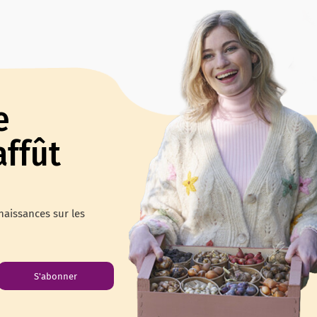
e
affût
naissances sur les
S'abonner