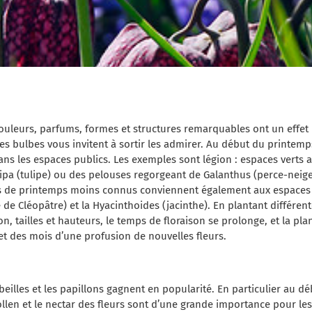
couleurs, parfums, formes et structures remarquables ont un effet po
es bulbes vous invitent à sortir les admirer. Au début du printemps
ans les espaces publics. Les exemples sont légion : espaces verts 
lipa (tulipe) ou des pelouses regorgeant de Galanthus (perce-neige
es de printemps moins connus conviennent également aux espaces v
le de Cléopâtre) et la Hyacinthoides (jacinthe). En plantant différent
, tailles et hauteurs, le temps de floraison se prolonge, et la pla
et des mois d’une profusion de nouvelles fleurs.
beilles et les papillons gagnent en popularité. En particulier au 
pollen et le nectar des fleurs sont d’une grande importance pour les