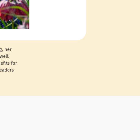
g, her
well.
efits for
readers