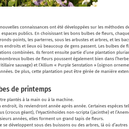
nouvelles connaissances ont été développées sur les méthodes de 
 espaces publics. En choisissant les bons bulbes de fleurs, chaque
 ronds-points, les parterres, sous les arbustes et arbres, et les bacs
s endroits et lieux où beaucoup de gens passent. Les bulbes de fl
tions combinées. Ils feront ensuite partie d’une plantation pluria
 nombreux bulbes de fleurs poussent également bien dans l’herbe,
(fritillaire sauvage) et l’Allium « Purple Senstation » (oignon ornem
nnées. De plus, cette plantation peut être gérée de maniére exten
lbes de printemps
tre plantés à la main ou à la machine.
 endroit, ils reviendront année aprés année. Certaines espéces tel
us (crocus géant), l’Hyactinhoides non-scripta (jacinthe) et l’A
usieurs années, elles forment un grand tapis de fleurs.
ce se développent sous des buissons ou des arbres, là où d’autres 