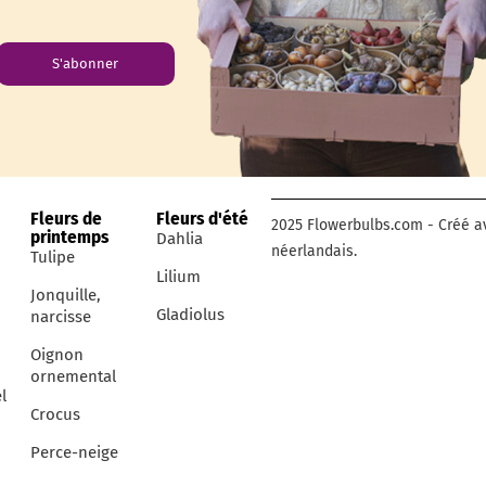
S'abonner
Fleurs de
Fleurs d'été
2025 Flowerbulbs.com - Créé av
printemps
Dahlia
néerlandais.
Tulipe
Lilium
Jonquille,
e
Gladiolus
narcisse
Oignon
ornemental
l
Crocus
Perce-neige