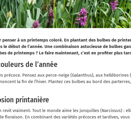
 penser à un printemps coloré. En plantant des bulbes de print
ès le début de l’année. Une combinaison astucieuse de bulbes gara
lbes de printemps ? Le faire maintenant, c’est en profiter plus tard
 couleurs de l’année
ès précoce. Pensez aux perce-neige (Galanthus), aux helléborines (E
nnoncent la fin de l’hiver. Plantez ces bulbes au bord des parterre
osion printanière
in revit vraiment. Tout le monde aime les jonquilles (Narcissus) : el
de floraison. En combinant des variétés précoces et tardives, vou