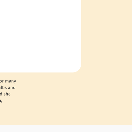
for many
ulbs and
nd she
n,